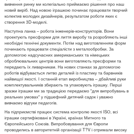
вивчення ринку ми колегіально приймаємо рішення про наш
новий виріб. Над новою іграшкою починає працювати творчий
колектив молодих дизайнерів, результатом роботи яких є
створення 3D-моделі.
Наступна ланка – робота інженерів-конструкторів. Вони
проектують пресформи для лиття виробу та розробляють інші
необхідні технічні документи. Потім над виготовленням форм
починають працювати спеціалісти з металообробки. За
допомогою надсучасних американських та німецьких
оброблювальних центрів вони виготовляють пресформи та
передають їх ливарникам. На нових станках за допомогою
роботів відбувається литво деталей із пластику та барвників
найвищої якості. І останній етап виробництва – дбайливі руки
комплектувальників збирають та упаковують іграшку. Перші
зразки іграшки ми за традицією передаємо "для випробувань в
реальних умовах" у підшефний дитячий садок і уважно
вивчаємо відгуки педагогів.
На підприємстві працює система контролю якості ISО, всі
іграшки сертифіковані в Україні, країнах Митного та
Європейського Союзів. Випробовування для Європи
проводились в авторитетній організації T?V і отримали високу