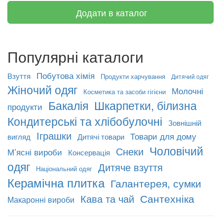
Додати в каталог
Популярні каталоги
Побутова хімія
Взуття
Продукти харчування
Дитячий одяг
Жіночий одяг
Молочні
Косметика та засоби гігієни
Бакалія
Шкарпетки, білизна
продукти
Кондитерські та хлібобулочні
Зовнішній
Іграшки
Товари для дому
вигляд
Дитячі товари
Чоловічий
Снеки
М’ясні вироби
Консервація
одяг
Дитяче взуття
Національний одяг
Керамічна плитка
Галантерея, сумки
Сантехніка
Кава та чай
Макаронні вироби