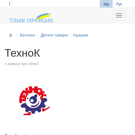
|
Укр
Рус
Navigati
Каталог
Дитячі товари
Іграшки
ТехноК
з думкою про дітей