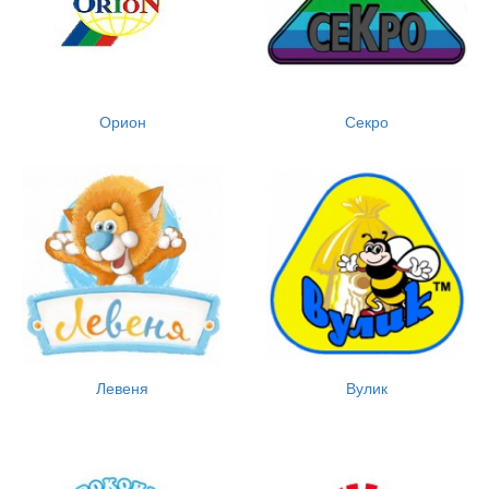
Орион
Секро
Левеня
Вулик