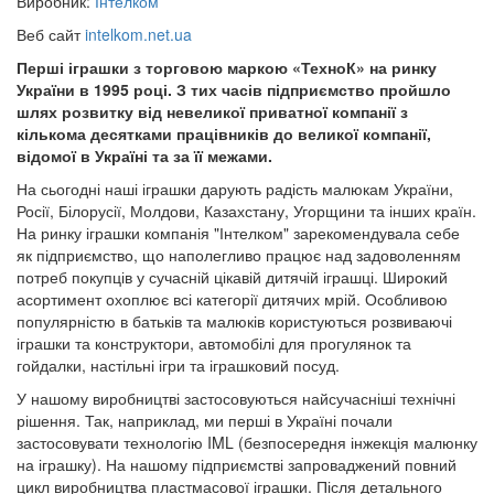
Виробник:
Інтелком
Веб сайт
intelkom.net.ua
Перші іграшки з торговою маркою «ТехноК» на ринку
України в 1995 році. З тих часів підприємство пройшло
шлях розвитку від невеликої приватної компанії з
кількома десятками працівників до великої компанії,
відомої в Україні та за її межами.
На сьогодні наші іграшки дарують радість малюкам України,
Росії, Білорусії, Молдови, Казахстану, Угорщини та інших країн.
На ринку іграшки компанія "Інтелком" зарекомендувала себе
як підприємство, що наполегливо працює над задоволенням
потреб покупців у сучасній цікавій дитячій іграшці. Широкий
асортимент охоплює всі категорії дитячих мрій. Особливою
популярністю в батьків та малюків користуються розвиваючі
іграшки та конструктори, автомобілі для прогулянок та
гойдалки, настільні ігри та іграшковий посуд.
У нашому виробництві застосовуються найсучасніші технічні
рішення. Так, наприклад, ми перші в Україні почали
застосовувати технологію IML (безпосередня інжекція малюнку
на іграшку). На нашому підприємстві запроваджений повний
цикл виробництва пластмасової іграшки. Після детального