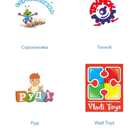
Сороконожка
ТехноК
Руді
Vladi Toys