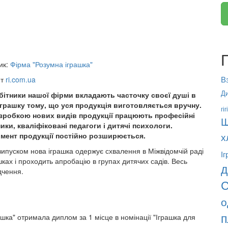
ик:
Фірма "Розумна іграшка"
В
йт
ri.com.ua
Ди
бітники нашої фірми вкладають часточку своєї душі в
іграшку тому, що уся продукція виготовляється вручну.
гі
зробкою нових видів продукції працюють професійні
Ш
ики, кваліфіковані педагоги і дитячі психологи.
мент продукції постійно розширюється.
х
ипуском нова іграшка одержує схвалення в Міжвідомчій раді
І
шках і проходить апробацію в групах дитячих садів. Весь
д
ідчення.
С
о
п
ашка" отримала диплом за 1 місце в номінації "Іграшка для