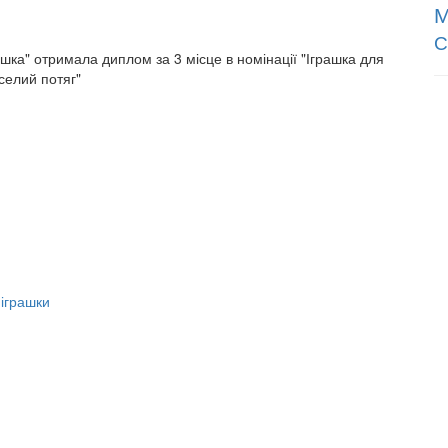
М
С
ашка" отримала диплом за 3 місце в номінації "Іграшка для
селий потяг"
 іграшки