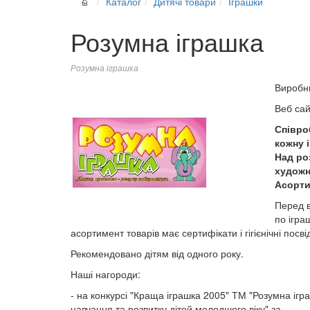
Каталог
Дитячі товари
Іграшки
Розумна іграшка
Розумна іграшка
Виробн
Веб са
Співро
кожну 
Над ро
художн
Асорти
Перед в
по ігра
асортимент товарів має сертифікати і гігієнічні посв
Рекомендовано дітям від одного року.
Наші нагороди:
- на конкурсі "Краща іграшка 2005" ТМ "Розумна ігр
навчання та розвитку дітей молодшого віку" за