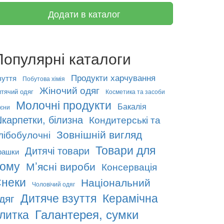
Додати в каталог
Популярні каталоги
Продукти харчування
зуття
Побутова хімія
Жіночий одяг
тячий одяг
Косметика та засоби
Молочні продукти
Бакалія
гієни
карпетки, білизна
Кондитерські та
Зовнішній вигляд
лібобулочні
Товари для
Дитячі товари
грашки
ому
М’ясні вироби
Консервація
неки
Національний
Чоловічий одяг
Дитяче взуття
Керамічна
дяг
Галантерея, сумки
литка