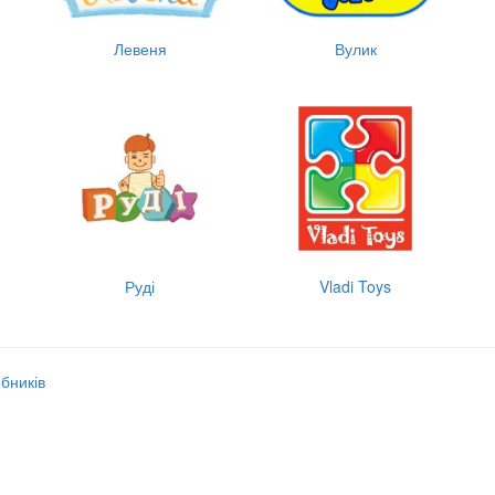
Левеня
Вулик
Руді
Vladi Toys
обників