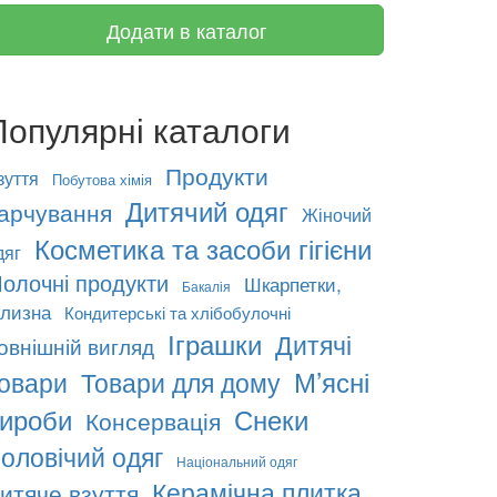
Додати в каталог
Популярні каталоги
Продукти
зуття
Побутова хімія
Дитячий одяг
арчування
Жіночий
Косметика та засоби гігієни
дяг
олочні продукти
Шкарпетки,
Бакалія
ілизна
Кондитерські та хлібобулочні
Іграшки
Дитячі
овнішній вигляд
М’ясні
овари
Товари для дому
ироби
Снеки
Консервація
оловічий одяг
Національний одяг
Керамічна плитка
итяче взуття