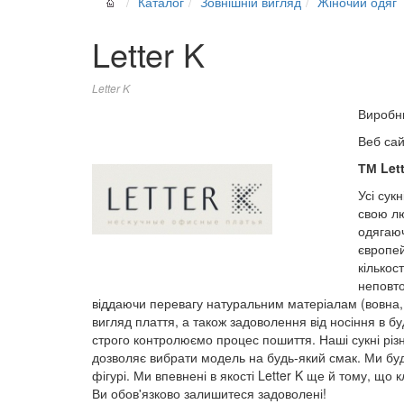
Каталог
Зовнішній вигляд
Жіночий одяг
Letter K
Letter K
Виробн
Веб са
ТМ Let
Усі сук
свою л
одягаюч
європей
кількос
неповто
віддаючи перевагу натуральним матеріалам (вовна, 
вигляд плаття, а також задоволення від носіння в бу
строго контролюємо процес пошиття. Наші сукні різ
дозволяє вибрати модель на будь-який смак. Ми бу
фігурі. Ми впевнені в якості Letter K ще й тому, що
Ви обов'язково залишитеся задоволені!