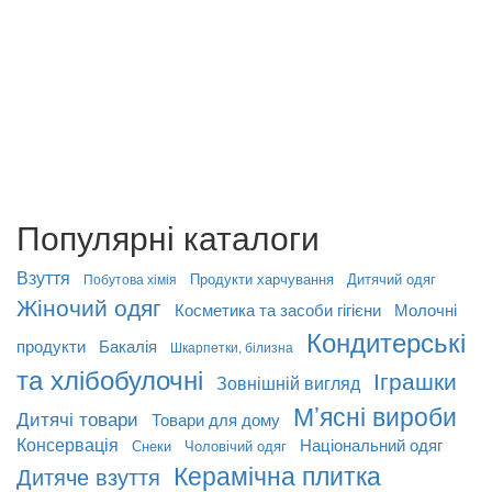
Популярні каталоги
Взуття
Продукти харчування
Дитячий одяг
Побутова хімія
Жіночий одяг
Косметика та засоби гігієни
Молочні
Кондитерські
продукти
Бакалія
Шкарпетки, білизна
та хлібобулочні
Іграшки
Зовнішній вигляд
М’ясні вироби
Дитячі товари
Товари для дому
Консервація
Національний одяг
Снеки
Чоловічий одяг
Керамічна плитка
Дитяче взуття