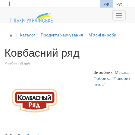
|
Укр
Рус
Navigati
Каталог
Продукти харчування
М’ясні вироби
Ковбасний ряд
Ковбасний ряд
Виробник:
М'ясна
Фабрика "Фаворит
плюс"