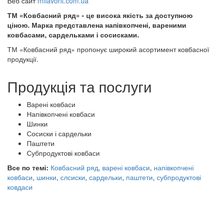
Веб сайт
mffavorit.com.ua
ТМ «Ковбасний ряд» - це висока якість за доступною
ціною. Марка представлена напівкопчені, вареними
ковбасами, сардельками і сосисками.
ТМ «Ковбасний ряд» пропонує широкий асортимент ковбасної
продукції.
Продукція та послуги
Варені ковбаси
Напівкопчені ковбаси
Шинки
Сосиски і сардельки
Паштети
Субпродуктові ковбаси
Все по темі:
Ковбасний ряд
,
варені ковбаси
,
напівкопчені
ковбаси
,
шинки
,
слсиски
,
сардельки
,
паштети
,
субпродуктові
ковдаси