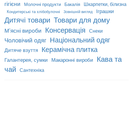
гігієни
Шкарпетки, білизна
Молочні продукти
Бакалія
Іграшки
Кондитерські та хлібобулочні
Зовнішній вигляд
Дитячі товари
Товари для дому
Консервація
М’ясні вироби
Снеки
Національний одяг
Чоловічий одяг
Керамічна плитка
Дитяче взуття
Кава та
Галантерея, сумки
Макаронні вироби
чай
Сантехніка