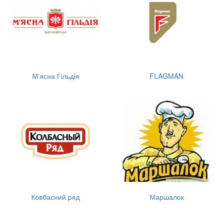
М'ясна Гільдія
FLAGMAN
Ковбасний ряд
Маршалок