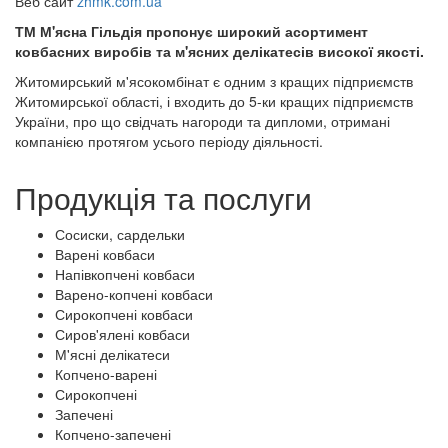
Веб сайт
zhmk.com.ua
ТМ М'ясна Гільдія пропонує широкий асортимент
ковбасних виробів та м'ясних делікатесів високої якості.
Житомирський м'ясокомбінат є одним з кращих підприємств
Житомирської області, і входить до 5-ки кращих підприємств
України, про що свідчать нагороди та дипломи, отримані
компанією протягом усього періоду діяльності.
Продукція та послуги
Сосиски, сардельки
Варені ковбаси
Напівкопчені ковбаси
Варено-копчені ковбаси
Сирокопчені ковбаси
Сиров'ялені ковбаси
М'ясні делікатеси
Копчено-варені
Сирокопчені
Запечені
Копчено-запечені