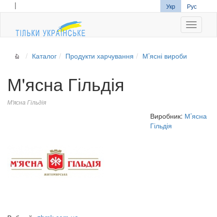
|
Укр
Рус
Navigati
Каталог
Продукти харчування
М’ясні вироби
М'ясна Гільдія
М'ясна Гільдія
Виробник:
М’ясна
Гільдія