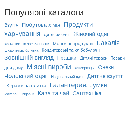
Популярні каталоги
Продукти
Побутова хімія
Взуття
харчування
Жіночий одяг
Дитячий одяг
Бакалія
Молочні продукти
Косметика та засоби гігієни
Кондитерські та хлібобулочні
Шкарпетки, білизна
Зовнішній вигляд
Іграшки
Дитячі товари
Товари
М’ясні вироби
Снеки
для дому
Консервація
Чоловічий одяг
Дитяче взуття
Національний одяг
Галантерея, сумки
Керамічна плитка
Кава та чай
Сантехніка
Макаронні вироби