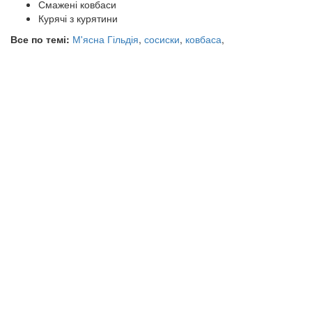
Смажені ковбаси
Курячі з курятини
Все по темі:
М'ясна Гільдія
,
сосиски
,
ковбаса
,