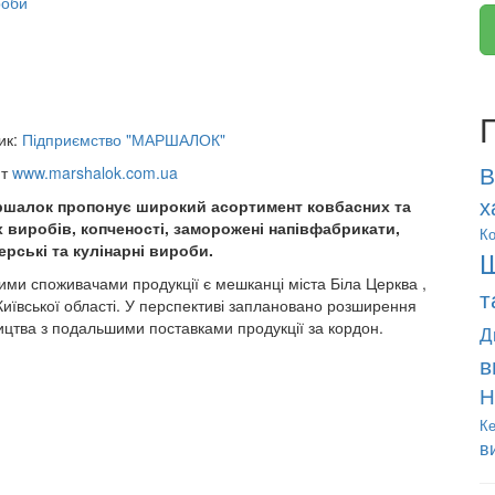
роби
ик:
Підприємство "МАРШАЛОК"
В
йт
www.marshalok.com.ua
х
шалок пропонує широкий асортимент ковбасних та
х виробів, копченості, заморожені напівфабрикати,
Ко
ерські та кулінарні вироби.
Ш
ми споживачами продукції є мешканці міста Біла Церква ,
т
Київської області. У перспективі заплановано розширення
цтва з подальшими поставками продукції за кордон.
Д
в
Н
Ке
в