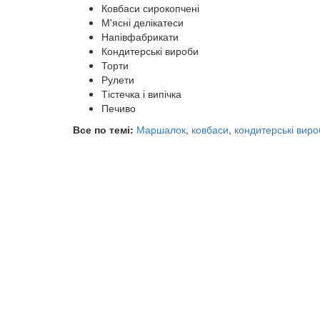
Ковбаси сирокопчені
М'ясні делікатеси
Напівфабрикати
Кондитерські вироби
Торти
Рулети
Тістечка і випічка
Печиво
Все по темі:
Маршалок
,
ковбаси
,
кондитерські виро