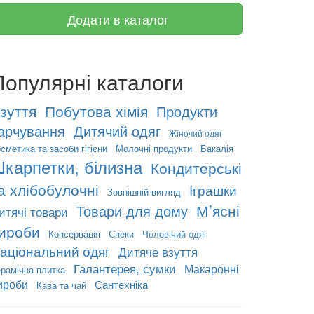
Додати в каталог
Популярні каталоги
зуття
Побутова хімія
Продукти
арчування
Дитячий одяг
Жіночий одяг
сметика та засоби гігієни
Молочні продукти
Бакалія
карпетки, білизна
Кондитерські
а хлібобулочні
Іграшки
Зовнішній вигляд
М’ясні
Товари для дому
итячі товари
ироби
Консервація
Снеки
Чоловічий одяг
аціональний одяг
Дитяче взуття
Галантерея, сумки
Макаронні
рамічна плитка
ироби
Сантехніка
Кава та чай