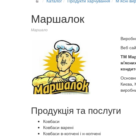
Каталог
Продукти харчування
М’ясні ви
Маршалок
Маршало
Виробн
Веб са
ТМ Мар
м'ясни
кондит
Основни
Києва, 
виробни
Продукція та послуги
Ковбаси
Ковбаси варені
Ковбаси в-копчені і н-копчені