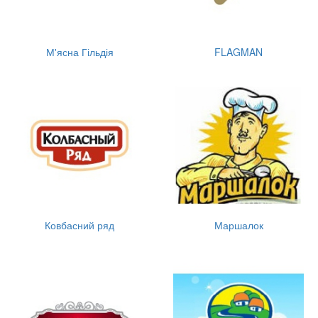
М'ясна Гільдія
FLAGMAN
Ковбасний ряд
Маршалок