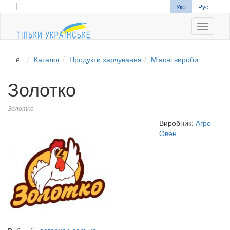
|
Укр
Рус
Navigati
Каталог
Продукти харчування
М’ясні вироби
Золотко
Золотко
Виробник:
Агро-
Овен