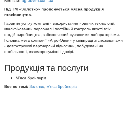
Веб сайт
agrooven.com.ua
Під ТМ «Золотко» пропонується мясна продукція
птахівництва.
Гарантія успіху компанії - використання новітніх технологій,
кваліфікований персонал і постійний контроль якості всіх
стадій виробництва, забезпечений сучасними лабораторіями.
Головна мета компанії «Агро-Овен» у співпраці зі споживачами
- довгострокові партнерські відносини, побудовані на
стабільності, взаєморозумінні і довірі.
Продукція та послуги
М'яса бройлерів
Все по темі:
Золотко
,
м'яса бройлерів