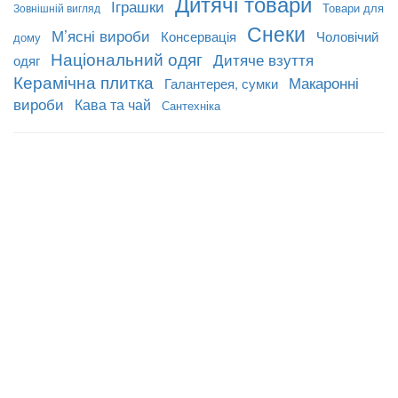
Дитячі товари
Іграшки
Товари для
Зовнішній вигляд
Снеки
М’ясні вироби
Консервація
Чоловічий
дому
Національний одяг
Дитяче взуття
одяг
Керамічна плитка
Макаронні
Галантерея, сумки
вироби
Кава та чай
Сантехніка