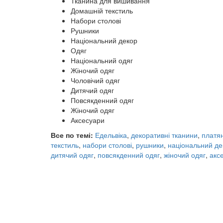
Тканина для вишивання
Домашній текстиль
Набори столові
Рушники
Національний декор
Одяг
Національний одяг
Жіночий одяг
Чоловічий одяг
Дитячий одяг
Повсякденний одяг
Жіночий одяг
Аксесуари
Все по темі:
Едельвіка
,
декоративні тканини
,
платя
текстиль
,
набори столові
,
рушники
,
національний де
дитячий одяг
,
повсякденний одяг
,
жіночий одяг
,
акс