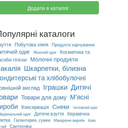
Додати в каталог
Популярні каталоги
зуття
Побутова хімія
Продукти харчування
итячий одяг
Косметика та
Жіночий одяг
Молочні продукти
асоби гігієни
акалія
Шкарпетки, білизна
ондитерські та хлібобулочні
Іграшки
Дитячі
овнішній вигляд
овари
М’ясні
Товари для дому
ироби
Снеки
Консервація
Чоловічий одяг
Дитяче взуття
Керамічна
Національний одяг
литка
Галантерея, сумки
Макаронні вироби
Кава
Сантехніка
 чай