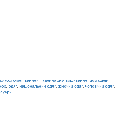
но-костюмні тканини
,
тканина для вишивання
,
домашній
кор
,
одяг
,
національний одяг
,
жіночий одяг
,
чоловічий одяг
,
есуари