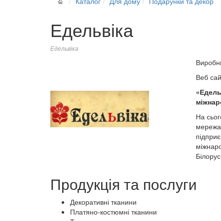
Каталог
Для дому
Подарунки та декор
Едельвіка
Едельвіка
Виробн
Веб са
«Едель
міжнар
На сьог
мережам
підприє
міжнаро
Білорус
Продукція та послуги
Декоративні тканини
Платяно-костюмні тканини