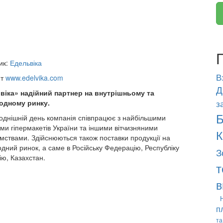
ик:
Едельвіка
В
йт
www.edelvika.com
Д
віка» надійний партнер на внутрішньому та
з
одному ринку.
Б
однішній день компанія співпрацює з найбільшими
и гіпермакетів України та іншими вітчизняними
К
мствами. Здійснюються також поставки продукції на
дний ринок, а саме в Російську Федерацію, Республіку
З
ію, Казахстан.
т
в
п
та