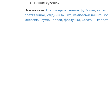
Вишиті сувеніри
Все по темі:
Етно модерн
,
вишиті футболки
,
вишиті
плаття жіночі
,
спідниці вишиті
,
камізельки вишиті
,
ко
метелики
,
сумки
,
пояси
,
фартушки
,
халати
,
шкарпет