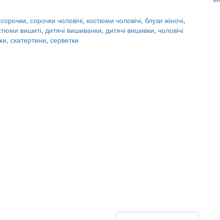
 сорочки
,
сорочки чоловічі
,
костюми чоловічі
,
блузи жіночі
,
стюми вишиті
,
дитячі вишиванки
,
дитячі вишивки
,
чоловічі
ки
,
скатертини
,
серветки