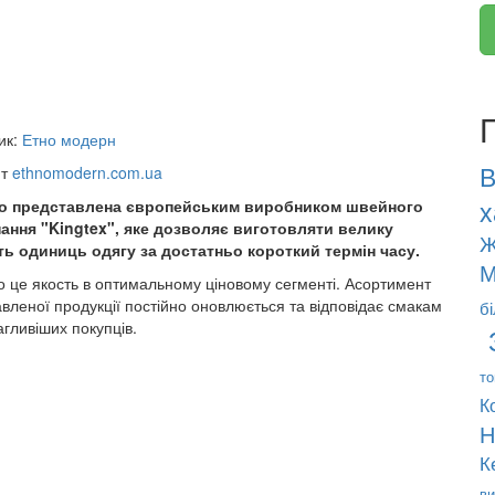
ик:
Етно модерн
В
йт
ethnomodern.com.ua
х
о представлена європейським виробником швейного
ання "Kingtex", яке дозволяє виготовляти велику
Ж
сть одиниць одягу за достатньо короткий термін часу.
М
 це якость в оптимальному ціновому сегменті. Асортимент
вленої продукції постійно оновлюється та відповідає смакам
б
гливіших покупців.
то
К
Н
К
ви