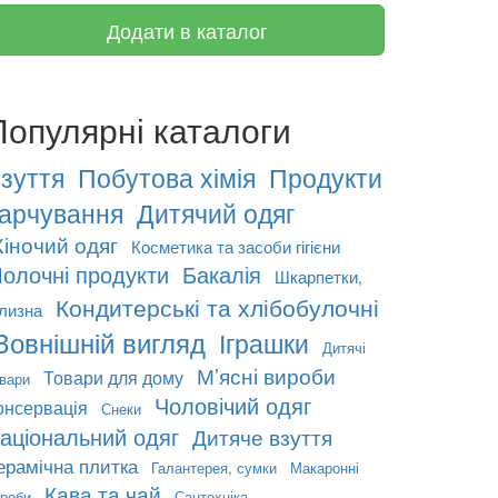
Додати в каталог
Популярні каталоги
зуття
Побутова хімія
Продукти
арчування
Дитячий одяг
іночий одяг
Косметика та засоби гігієни
олочні продукти
Бакалія
Шкарпетки,
Кондитерські та хлібобулочні
ілизна
Зовнішній вигляд
Іграшки
Дитячі
М’ясні вироби
Товари для дому
вари
Чоловічий одяг
онсервація
Снеки
аціональний одяг
Дитяче взуття
ерамічна плитка
Галантерея, сумки
Макаронні
Кава та чай
роби
Сантехніка