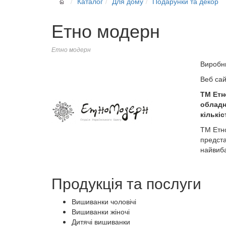
Каталог
Для дому
Подарунки та декор
Етно модерн
Етно модерн
Виробн
Веб са
ТМ Етн
обладн
кількі
ТМ Етно
предста
найвиба
Продукція та послуги
Вишиванки чоловічі
Вишиванки жіночі
Дитячі вишиванки