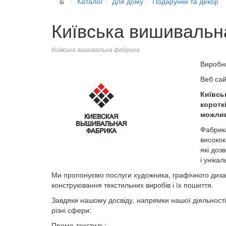
Каталог
Для дому
Подарунки та декор
Київська вишивальн
Київська вишивальна фабрика
Виробн
Веб са
Київсь
коротк
можлив
Фабрик
високок
які доз
і уніка
Ми пропонуємо послуги художника, графічного диза
конструювання текстильних виробів і їх пошиття.
Завдяки нашому досвіду, напрямки нашої діяльності
різні сфери:
Промо-текстиль;