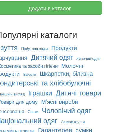
Додати в каталог
Популярні каталоги
зуття
Продукти
Побутова хімія
Дитячий одяг
арчування
Жіночий одяг
Молочні
Косметика та засоби гігієни
Шкарпетки, білизна
родукти
Бакалія
ондитерські та хлібобулочні
Дитячі товари
Іграшки
внішній вигляд
М’ясні вироби
Товари для дому
Чоловічий одяг
онсервація
Снеки
аціональний одяг
Дитяче взуття
Галантерея, сумки
ерамічна плитка