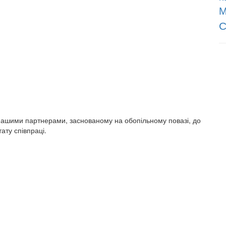
М
С
 нашими партнерами, заснованому на обопільному повазі, до
ату співпраці.