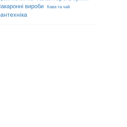
акаронні вироби
Кава та чай
антехніка