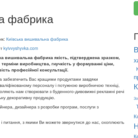
а фабрика
ик:
Київська вишивальна фабрика
В
йт
kyivvyshyvka.com
ка вишивальна фабрика якість, підтверджена зразком,
х
і терміни виробництва, гнучкість у формуванні ціни,
ість професійної консультації.
п
а забезпечить Вас кращими продуктами завдяки
К
валіфікованому персоналу і потужною виробничою техніці,
воляють нам створювати з буденного-дивовижні рекламні речі
льну декоративну продукцію.
Зо
йнера, дизайнера з розробки програм, послуги з
К
 і питання, з якими Ви можете звернутися до нас, охоплюють
Н
К