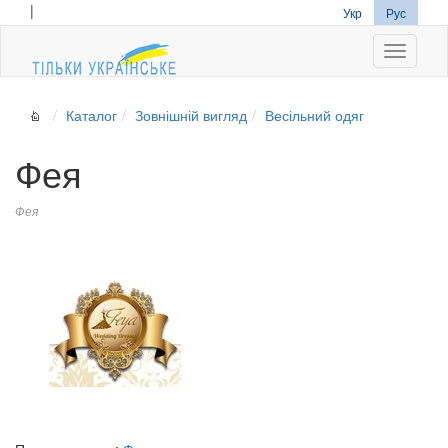
|
Укр
Рус
Navigati
Каталог
Зовнішній вигляд
Весільний одяг
Фея
Фея