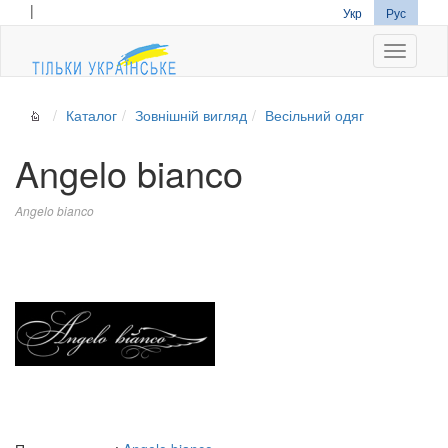
|
Укр
Рус
Navigati
Каталог
Зовнішній вигляд
Весільний одяг
Angelo bianco
Angelo bianco