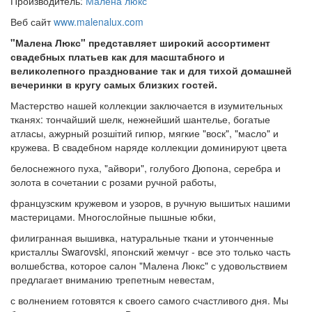
Производитель:
Малена люкс
Веб сайт
www.malenalux.com
"Малена Люкс" представляет широкий ассортимент
свадебных платьев как для масштабного и
великолепного празднование так и для тихой домашней
вечеринки в кругу самых близких гостей.
Мастерство нашей коллекции заключается в изумительных
тканях: тончайший шелк, нежнейший шантелье, богатые
атласы, ажурный розшітий гипюр, мягкие "воск", "масло" и
кружева. В свадебном наряде коллекции доминируют цвета
белоснежного пуха, "айвори", голубого Дюпона, серебра и
золота в сочетании с розами ручной работы,
французским кружевом и узоров, в ручную вышитых нашими
мастерицами. Многослойные пышные юбки,
филигранная вышивка, натуральные ткани и утонченные
кристаллы Swarovski, японский жемчуг - все это только часть
волшебства, которое салон "Малена Люкс" с удовольствием
предлагает вниманию трепетным невестам,
с волнением готовятся к своего самого счастливого дня. Мы