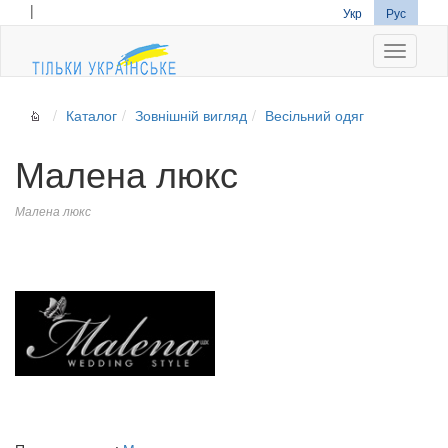
|
Укр
Рус
Navigati
Каталог
Зовнішній вигляд
Весільний одяг
Малена люкс
Малена люкс