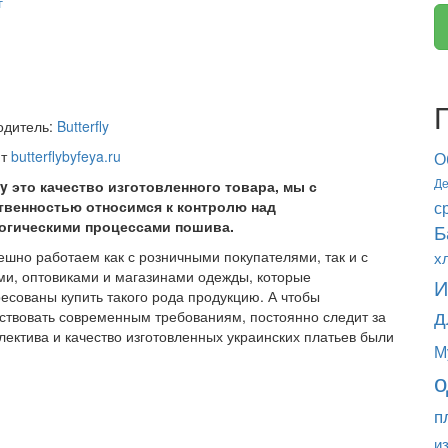
г
одитель:
Butterfly
йт
butterflybyfeya.ru
О
Де
fly это качество изготовленного товара, мы с
твенностью относимся к контролю над
с
огическими процессами пошива.
Б
шно работаем как с розничными покупателями, так и с
х
ми, оптовиками и магазинами одежды, которые
И
есованы купить такого рода продукцию. А чтобы
д
ствовать современным требованиям, постоянно следит за
ектива и качество изготовленных украинских платьев были
М
о
п
и