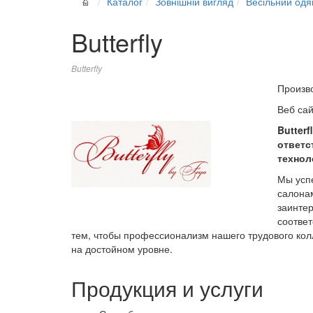
Каталог
Зовнішній вигляд
Весільний одя
Butterfly
Butterfly
Произв
Веб са
Butter
ответс
технол
Мы успе
салона
заинтер
соответ
тем, чтобы профессионализм нашего трудового колл
на достойном уровне.
Продукция и услуги