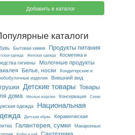
Добавить в каталог
Популярные каталоги
Продукты питания
бувь
Бытовая химия
Косметика и
тская одежда
Женская одежда
Молочные продукты
редства гигиены
акалея
Белье, носки
Кондитерские и
Внешний вид
лебобулочные изделия
Детские товары
грушки
Товары
ля дома
Консервация
Мясные изделия
Снеки
Национальная
ужская одежда
дежда
Керамическая
Детская обувь
Галантерея, сумки
литка
Макаронные
Сантехника
зделия
Кофе и чай