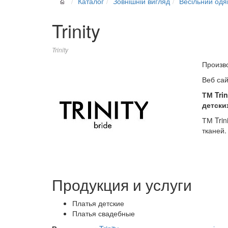
Каталог
Зовнішній вигляд
Весільний одя
Trinity
Trinity
Произв
Веб са
ТМ Tri
детски
ТМ Trin
тканей.
Продукция и услуги
Платья детские
Платья свадебные