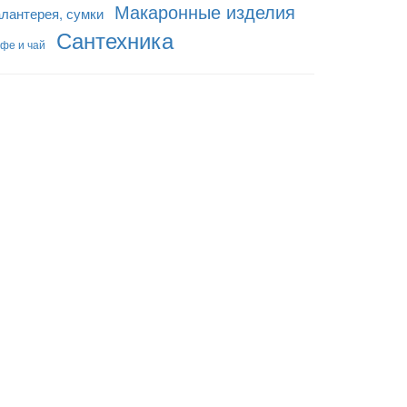
Макаронные изделия
алантерея, сумки
Сантехника
фе и чай