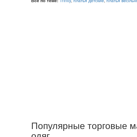
Все по теме:
Trinity
,
платья детские
,
платья весільнг
Популярные торговые м
одяг