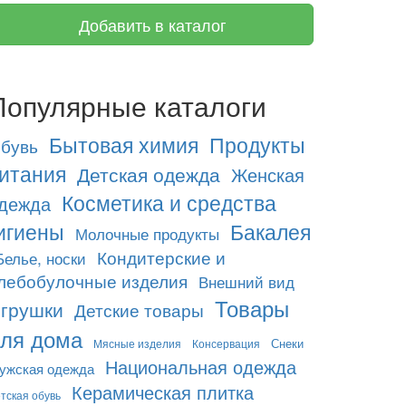
Добавить в каталог
Популярные каталоги
Бытовая химия
Продукты
бувь
итания
Детская одежда
Женская
Косметика и средства
дежда
игиены
Бакалея
Молочные продукты
Кондитерские и
Белье, носки
лебобулочные изделия
Внешний вид
Товары
грушки
Детские товары
ля дома
Снеки
Мясные изделия
Консервация
Национальная одежда
ужская одежда
Керамическая плитка
тская обувь