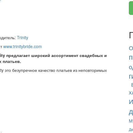
г
одитель:
Trinity
йт
www.trinitybride.com
О
п
nity предлагает широкий ассортимент свадебных и
х платьев.
о
ity это безупречное качество платьев из неповторимых
г
х
И
д
М
Де