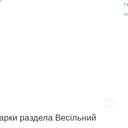
і
Г
Ко
арки раздела Весільний