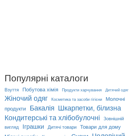
Популярні каталоги
Побутова хімія
Взуття
Продукти харчування
Дитячий одяг
Жіночий одяг
Молочні
Косметика та засоби гігієни
Бакалія
Шкарпетки, білизна
продукти
Кондитерські та хлібобулочні
Зовнішній
Іграшки
Товари для дому
вигляд
Дитячі товари
Чоловічий
Снеки