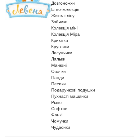
Довгоножки
Етно-колекція
Жителі лісу
Зайчики
Колекція міні
Колекція Міра
Крихітки
Круглики
Ласунчики
Ляльки
Манюні
Овечки
Панди
Песики
Подарункові подушки
Пухнасті машинки
Різне
Софтіки
Фанкі
Чомучки
Чудасики