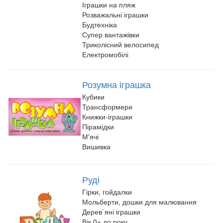
Іграшки на пляж
Розважальні іграшки
Будтехніка
Супер вантажівки
Триколісний велосипед
Електромобілі
Розумна іграшка
Кубики
Трансформери
Книжки-іграшки
Пірамідки
М'ячі
Вишивка
Руді
Гірки, гойдалки
Мольберти, дошки для малювання
Дерев`яні іграшки
Вік 0+ до року