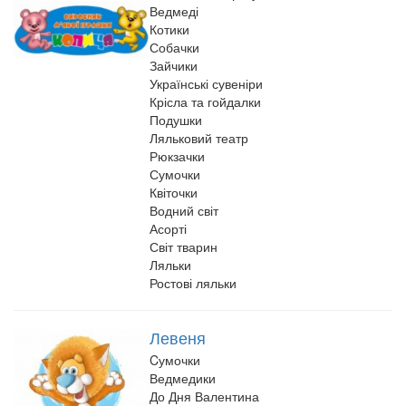
Ведмеді
Котики
Собачки
Зайчики
Українські сувеніри
Крісла та гойдалки
Подушки
Ляльковий театр
Рюкзачки
Сумочки
Квіточки
Водний світ
Асорті
Світ тварин
Ляльки
Ростові ляльки
Левеня
Cумочки
Ведмедики
До Дня Валентина